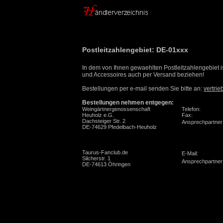
Postleitzahlengebiet: DE-01xxx
In dem von Ihnen gewaehlten Postleitzahlengebiet 
und Accessoires auch per Versand beziehen!
Bestellungen per e-mail senden Sie bitte an:
vertri
Bestellungen nehmen entgegen:
Weingärtnergenossenschaft
Telefon:
Heuholz e.G.
Fax:
Dachsteiger Str. 2
Ansprechpartner
DE-74629 Pfedelbach-Heuholz
Taurus-Fanclub.de
E-Mail:
Silcherstr. 1
Ansprechpartner
DE-74613 Öhringen